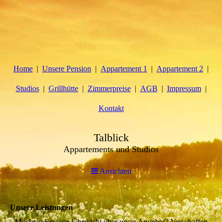
Home
Unsere Pension
Appartement 1
Appartement 2
Studios
Grillhütte
Zimmerpreise
AGB
Impressum
Kontakt
Talblick
Appartements und Studios
Ansichten
Unsere Leistungen
Möchten Sie eine Übersicht über unser Angebot? Verschaffen