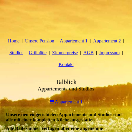
Home
Unsere Pension
Appartement 1
Appartement 2
Studios
Grillhütte
Zimmerpreise
AGB
Impressum
Kontakt
Talblick
Appartements und Studios
Appartement 1
Unsere neu eingerichteten Appartements und Studios sind
alle mit einer kompletten Küche ausgestattet.
Alle Badezimmer verfügen über eine angenehme