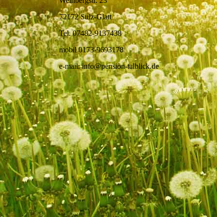
Weinbergstr. 23
72172 Sulz-Glatt
Tel. 07482-9137438
mobil 0173-9693178
e-mail: info@pension-talblick.de