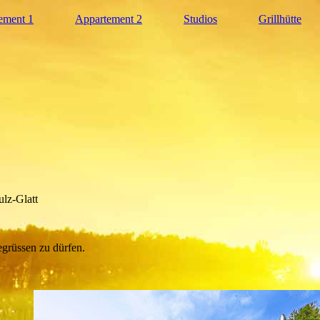
ement 1
Appartement 2
Studios
Grillhütte
ulz-Glatt
egrüssen zu dürfen.